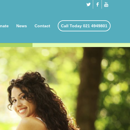
nate
News
Contact
Call Today 021 4949801