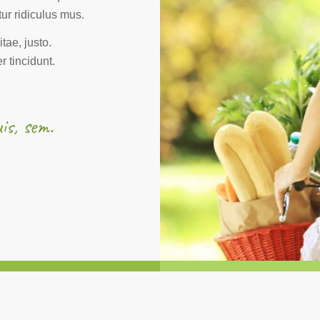
tur ridiculus mus.
tae, justo.
r tincidunt.
is, sem.