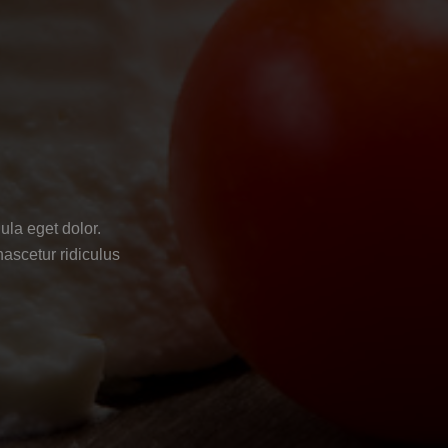
ula eget dolor.
ascetur ridiculus