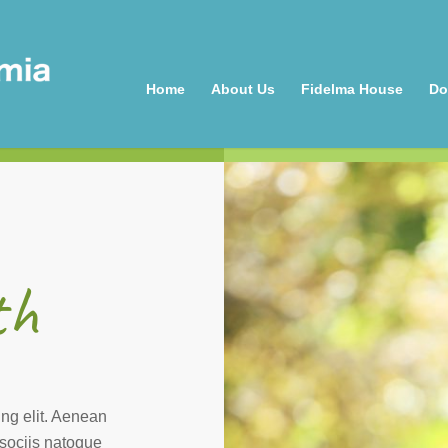
Home
About Us
Fidelma House
Do
th
ing elit. Aenean
sociis natoque