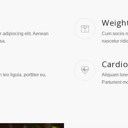
Weigh
 adipiscing elit. Aenean
Cum sociis n
sa.
nascetur rid
Cardi
eo ligula, porttitor eu,
Aliquam lorem
Parturient m