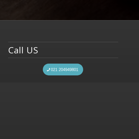
Call US
021 204949801